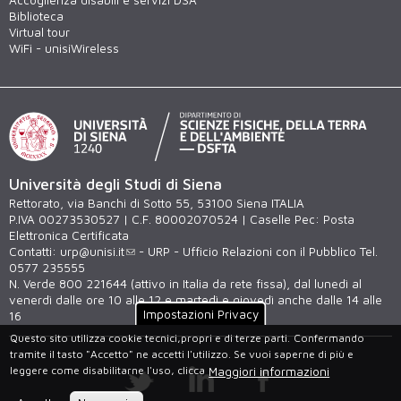
Accoglienza disabili e servizi DSA
Biblioteca
Virtual tour
WiFi - unisiWireless
Università degli Studi di Siena
Rettorato, via Banchi di Sotto 55, 53100 Siena ITALIA
P.IVA 00273530527 | C.F. 80002070524 | Caselle Pec:
Posta
Elettronica Certificata
Contatti:
urp@unisi.it
- URP - Ufficio Relazioni con il Pubblico Tel.
0577 235555
N. Verde 800 221644 (attivo in Italia da rete fissa), dal lunedì al
venerdì dalle ore 10 alle 12 e martedì e giovedì anche dalle 14 alle
Impostazioni Privacy
16
Questo sito utilizza cookie tecnici,propri e di terze parti.
Confermando
tramite il tasto "Accetto" ne accetti l'utilizzo. Se vuoi saperne di più e
leggere come disabilitarne l'uso, clicca
Maggiori informazioni